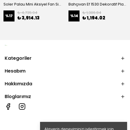
Soler Palau Mini Aksiyel Fan Silent Serisi-100-Cz
Bahçıvan Ef 1530 Dekoratif Plastik Fan
₺ 4,735.04
₺ 1,386.84
%
17
%
14
₺ 3,914.13
₺ 1,194.02
Kategoriler
Hesabım
Hakkımızda
Bloglarımız
Alışveriş deneyiminizi iyileştirmek için