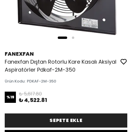
FANEXFAN
Fanexfan Dıştan Rotorlu Kare Kasalı Aksiyal
Aspiratörler Pdkaf-2M-350
Ürün Kodu
:
PDKAF-2M-350
₺ 5,617.80
%
19
₺ 4,522.81
SEPETE EKLE