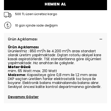
HEMEN AL
500 TL üzeri ücretsiz kargo
10 gün içinde iade değişim
Ürün Açıklaması
Ürün Açıklaması
Ürünlerimiz : 850 m³/h ile 4.200 m³/h arası standart
olarak üretim yapılmaktadır. Dıştan rotorlu aksiyel kare
kasalı aspiratörlerdir. TSE standartlarına göre ölçümleri
yapılmaktadır. Hız anahtarı ile çalıştırılır.
Motor Gücü
mim. 65 Watt max. 210 Watt
Malzeme:
Kapasiteye göre 0,8 mm ile 1,2 mm arası
DKP saçtan üretilen fanlar elektrostatik toz boya ile
boyanır. Elektronik balans makinalarında balansı alınır.
Sevkiyat öncesi kalite kontrol departmanına gönderilir.
Devamını Göster