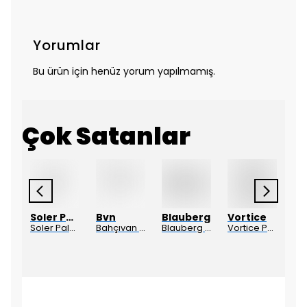
Yorumlar
Bu ürün için henüz yorum yapılmamış.
Çok Satanlar
Soler Palau
Bvn
Blauberg
Vortice
El
Elegance 100 Aksiyal Fan Plastik Klapeli
Soler Palau Mini Aksiyel Fan Silent Serisi-100-Cz
Bahçıvan Ef 1530 Dekoratif Plastik Fan
Blauberg Aero Still 100 Sessiz Plastik Banyo Fanı
Vortice Punto Four Beyaz