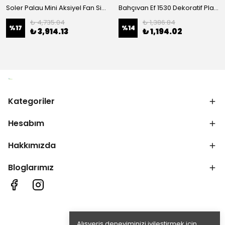
Soler Palau Mini Aksiyel Fan Silent Serisi-100-Cz
Bahçıvan Ef 1530 Dekoratif Plastik Fan
₺ 4,735.04
₺ 1,386.84
%
17
%
14
₺ 3,914.13
₺ 1,194.02
Kategoriler
Hesabım
Hakkımızda
Bloglarımız
Alışveriş deneyiminizi iyileştirmek için