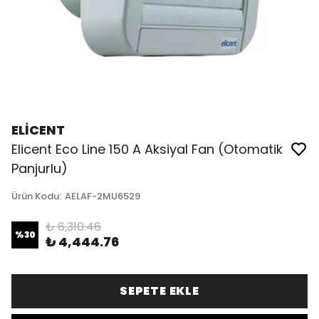
ELİCENT
Elicent Eco Line 150 A Aksiyal Fan (Otomatik
Panjurlu)
Ürün Kodu
:
AELAF-2MU6529
₺ 6,310.46
%
30
₺ 4,444.76
SEPETE EKLE