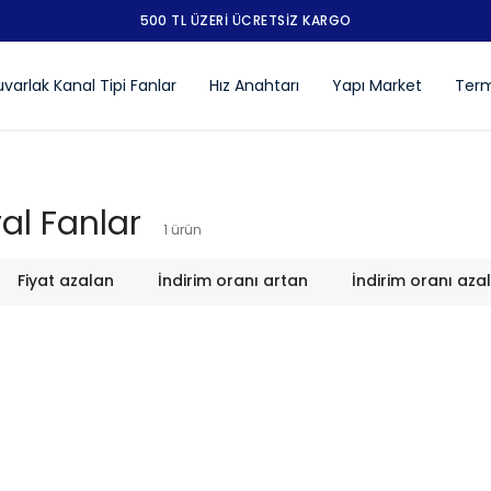
500 TL ÜZERİ ÜCRETSİZ KARGO
varlak Kanal Tipi Fanlar
Hız Anahtarı
Yapı Market
Term
al Fanlar
1
ürün
Fiyat azalan
İndirim oranı artan
İndirim oranı aza