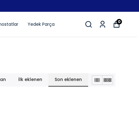
0
ostatlar
Yedek Parça
lan
İlk eklenen
Son eklenen