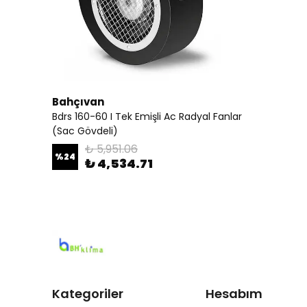
Bahçıvan
Bdrs 160-60 I Tek Emişli Ac Radyal Fanlar
(Sac Gövdeli)
₺ 5,951.06
%
24
₺ 4,534.71
Kategoriler
Hesabım