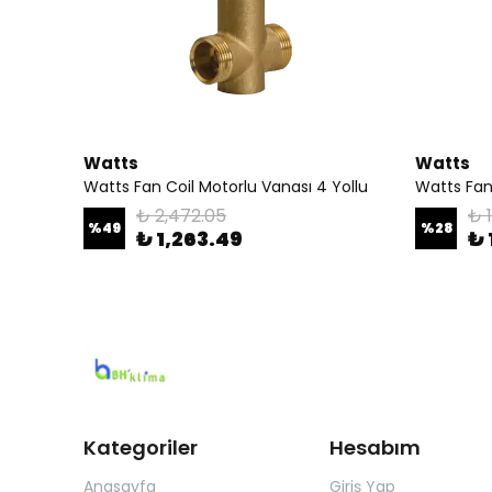
Watts
Watts
Watts Fan Coil Motorlu Vanası 4 Yollu
Watts Fan
₺ 2,472.05
₺ 
%
49
%
28
₺ 1,263.49
₺ 
Kategoriler
Hesabım
Anasayfa
Giriş Yap