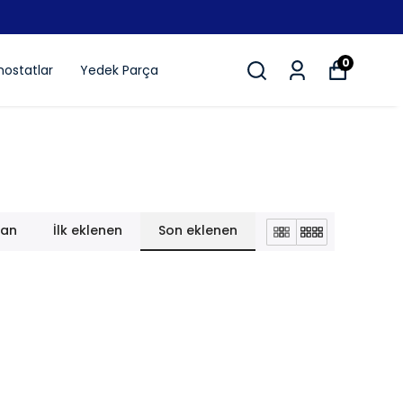
STOKTAN AYNI GÜN KARGODA
0
ostatlar
Yedek Parça
lan
İlk eklenen
Son eklenen