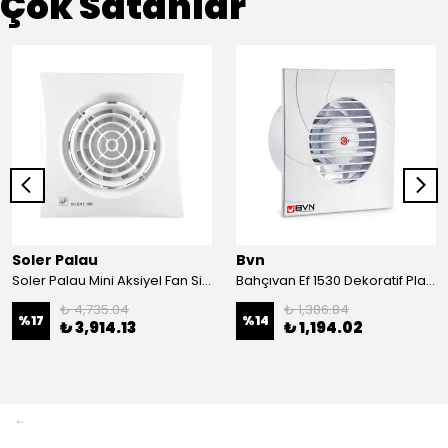
Çok Satanlar
Soler Palau
Bvn
Soler Palau Mini Aksiyel Fan Silent Serisi-100-Cz
Bahçıvan Ef 1530 Dekoratif Plastik Fan
₺ 4,735.04
₺ 1,386.84
%
17
%
14
₺ 3,914.13
₺ 1,194.02