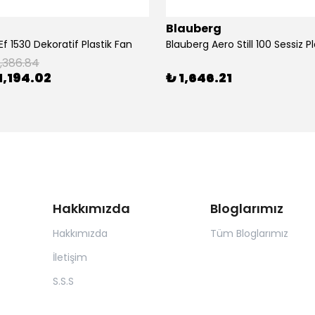
Blauberg
f 1530 Dekoratif Plastik Fan
1,386.84
1,194.02
₺ 1,646.21
Hakkımızda
Bloglarımız
Hakkımızda
Tüm Bloglarımız
İletişim
S.S.S