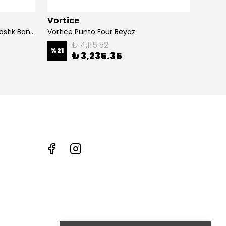
Vortice
Elice
Blauberg Aero Still 100 Sessiz Plastik Banyo Fanı
Vortice Punto Four Beyaz
Eleganc
₺ 4,115.52
%
21
%
7
₺ 3,235.35