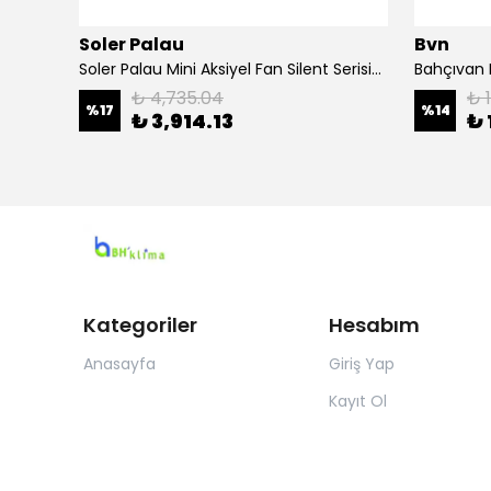
Soler Palau
Bvn
apeli
Soler Palau Mini Aksiyel Fan Silent Serisi-100-Cz
Bahçıvan E
₺ 4,735.04
₺ 
%
17
%
14
₺ 3,914.13
₺ 
Kategoriler
Hesabım
Anasayfa
Giriş Yap
Kayıt Ol