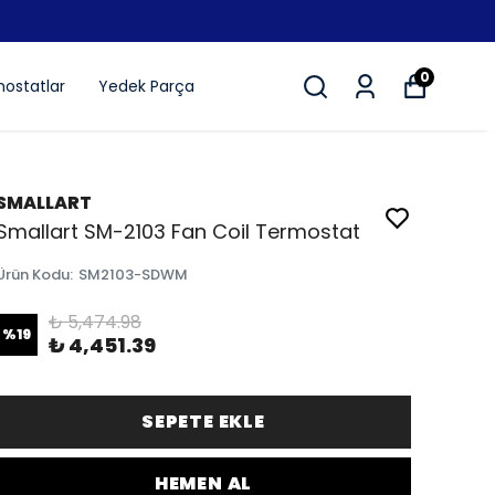
0
ostatlar
Yedek Parça
SMALLART
Smallart SM-2103 Fan Coil Termostat
Ürün Kodu
:
SM2103-SDWM
₺ 5,474.98
%
19
₺ 4,451.39
SEPETE EKLE
HEMEN AL