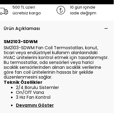
500 TL üzeri
10 gün içinde
ücretsiz kargo
iade değişim
Ürün Açıklaması
SM2103-SDWM
SM2103-SDWM Fan Coil Termostatları, konut,
ticari veya endüstriyel kullanım alanlarındaki
HVAC ünitelerini kontrol etmek için tasarlanmıştır.
Bu termostatlar, oda sensörleri veya harici
sıcaklık sensörlerinden alınan sıcaklık verilerine
göre fan coil ünitelerinin hassas bir şekilde
düzenlenmesini sağlar.
Teknik Özellikler
2/4 Borulu Sistemler
On/Off Vana
3 Hız Fan Kontrol
Devamını Göster