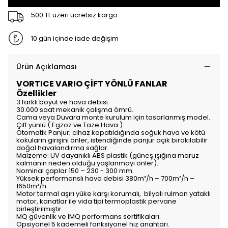
500 TL üzeri ücretsiz kargo
10 gün içinde iade değişim
Ürün Açıklaması
VORTICE VARIO ÇİFT YÖNLÜ FANLAR
Özellikler
3 farklı boyut ve hava debisi.
30.000 saat mekanik çalışma ömrü.
Cama veya Duvara monte kurulum için tasarlanmış model.
Çift yünlü ( Egzoz ve Taze Hava ).
Otomatik Panjur; cihaz kapatıldığında soğuk hava ve kötü
kokuların girişini önler, istendiğinde panjur açık bırakılabilir
doğal havalandırma sağlar.
Malzeme: UV dayanıklı ABS plastik (güneş ışığına maruz
kalmanın neden olduğu yaşlanmayı önler).
Nominal çaplar 150 – 230 - 300 mm.
Yüksek performanslı hava debisi 380m³/h – 700m³/h –
1650m³/h
Motor termal aşırı yüke karşı korumalı, bilyalı rulman yataklı
motor, kanatlar ile vida tipi termoplastik pervane
birleştirilmiştir.
MQ güvenlik ve IMQ performans sertifikaları.
Opsiyonel 5 kademeli fonksiyonel hız anahtarı.