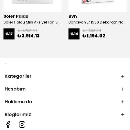
Soler Palau
Bvn
Soler Palau Mini Aksiyel Fan Silent Serisi-100-Cz
Bahçıvan Ef 1530 Dekoratif Plastik Fan
₺ 4,735.04
₺ 1,386.84
%
17
%
14
₺ 3,914.13
₺ 1,194.02
Kategoriler
Hesabım
Hakkımızda
Bloglarımız