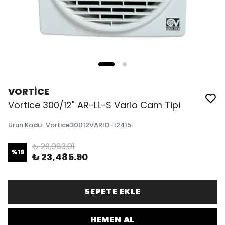
VORTİCE
Vortice 300/12" AR-LL-S Vario Cam Tipi
Ürün Kodu
:
Vortice30012VARIO-12415
₺ 29,083.01
%
19
₺ 23,485.90
SEPETE EKLE
HEMEN AL